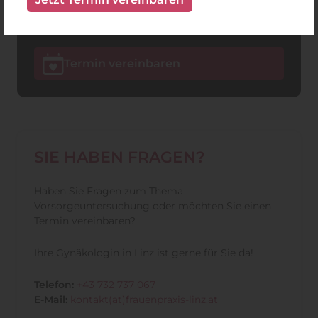
Uhr
Fr
geschlossen
9:00 - 12 Uhr
Termin vereinbaren
SIE HABEN FRAGEN?
Haben Sie Fragen zum Thema
Vorsorgeuntersuchung oder möchten Sie einen
Termin vereinbaren?
Ihre Gynäkologin in Linz ist gerne für Sie da!
Telefon:
+43 732 737 067
E-Mail:
kontakt(at)frauenpraxis-linz.at