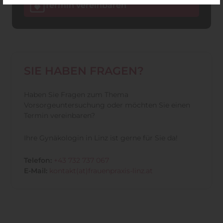
Termin vereinbaren
SIE HABEN FRAGEN?
Haben Sie Fragen zum Thema
Vorsorgeuntersuchung oder möchten Sie einen
Termin vereinbaren?
Ihre Gynäkologin in Linz ist gerne für Sie da!
Telefon:
+43 732 737 067
E-Mail:
kontakt(at)frauenpraxis-linz.at